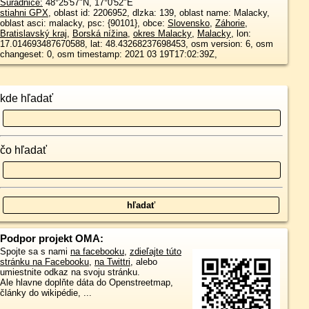
Súradnice:
48°25'57"N
,
17°0'52"E
stiahni GPX
, oblast id: 2206952, dlzka: 139, oblast name: Malacky,
oblast asci: malacky, psc: {90101}, obce:
Slovensko
,
Záhorie
,
Bratislavský kraj
,
Borská nížina
,
okres Malacky
,
Malacky
, lon:
17.014693487670588, lat: 48.43268237698453, osm version: 6, osm
changeset: 0, osm timestamp: 2021 03 19T17:02:39Z,
kde hľadať
čo hľadať
Podpor projekt OMA:
Spojte sa s nami
na facebooku
,
zdieľajte túto
stránku na Facebooku
,
na Twittri
, alebo
umiestnite odkaz na svoju stránku.
Ale hlavne doplňte dáta do Openstreetmap,
články do wikipédie, ...