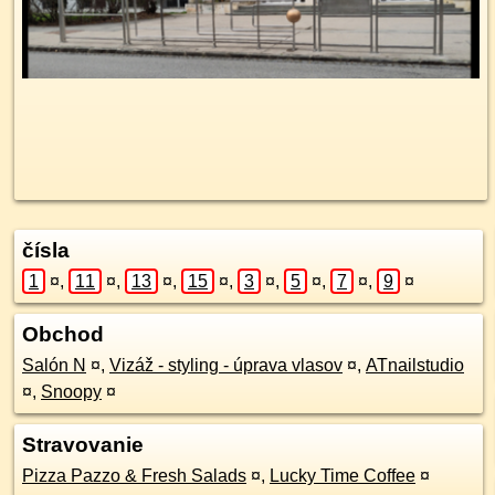
čísla
1
¤
,
11
¤
,
13
¤
,
15
¤
,
3
¤
,
5
¤
,
7
¤
,
9
¤
Obchod
Salón N
¤
,
Vizáž - styling - úprava vlasov
¤
,
ATnailstudio
¤
,
Snoopy
¤
Stravovanie
Pizza Pazzo & Fresh Salads
¤
,
Lucky Time Coffee
¤