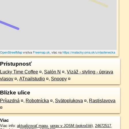
©
OpenStreetMap
vrstva
Freemap.sk
, viac na
https://malacky.oma.sk/u/vlastenecka
Prístupnosť
Lucky Time Coffee
¤
,
Salón N
¤
,
Vizáž - styling - úprava
vlasov
¤
,
ATnailstudio
¤
,
Snoopy
¤
Blízke ulice
Príjazdná
¤
,
Robotnícka
¤
,
Svätoplukova
¤
,
Rastislavova
¤
Viac
Viac info:
aktualizovať mapu
,
uprav v JOSM (pokročilé)
,
24672517
,