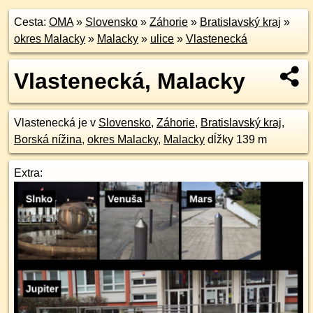
Cesta:
OMA
»
Slovensko
»
Záhorie
»
Bratislavský kraj
»
okres Malacky
»
Malacky
»
ulice
»
Vlastenecká
Vlastenecká, Malacky
Vlastenecká je v
Slovensko
,
Záhorie
,
Bratislavský kraj
,
Borská nížina
,
okres Malacky
,
Malacky
dĺžky 139 m
Extra: