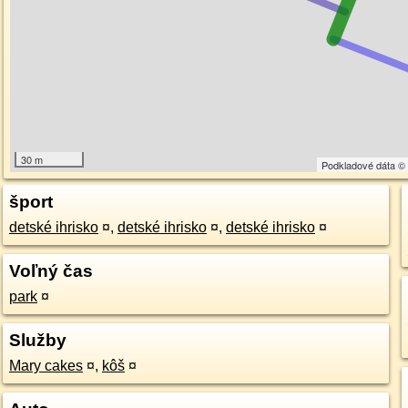
30 m
Podkladové dáta 
šport
detské ihrisko
¤
,
detské ihrisko
¤
,
detské ihrisko
¤
Voľný čas
park
¤
Služby
Mary cakes
¤
,
kôš
¤