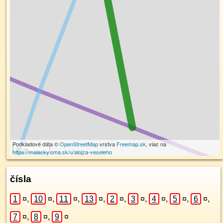
Podkladové dáta ©
OpenStreetMap
vrstva
Freemap.sk
, viac na
30 m
https://malacky.oma.sk/u/alojza-veseleho
čísla
1
¤
,
10
¤
,
11
¤
,
13
¤
,
2
¤
,
3
¤
,
4
¤
,
5
¤
,
6
¤
,
7
¤
,
8
¤
,
9
¤