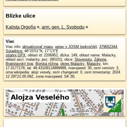
Blízke ulice
Kalista Orgoňa
¤
,
arm. gen. L. Svobodu
¤
Viac
Viac info:
aktualizovať mapu
,
uprav v JOSM (pokročilé)
,
379652344
,
Súradnice:
48°25'51"N
,
17°1'3"E
stiahni GPX
, oblast id: 2206952, dlzka: 149, oblast name: Malacky,
oblast asci: malacky, psc: {90101}, obce:
Slovensko
,
Záhorie
,
Bratislavský kraj
,
Borská nížina
,
okres Malacky
,
Malacky
, lon:
17.0177178, lat: 48.43109114999999, maxspeed: 30, osm version: 3,
oma:wikipedia: alojz vesely, osm changeset: 0, osm timestamp: 2024
12 29T21:05:09Z, zone:maxspeed: SK:30,