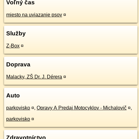
Voľný čas
miesto na uviazanie psov
¤
Služby
Z-Box
¤
Doprava
Malacky, ZŠ Dr. J. Dérera
¤
Auto
parkovisko
¤
,
Opravy A Predaj Motocyklov - Michalovič
¤
,
parkovisko
¤
Zdravotníctvo