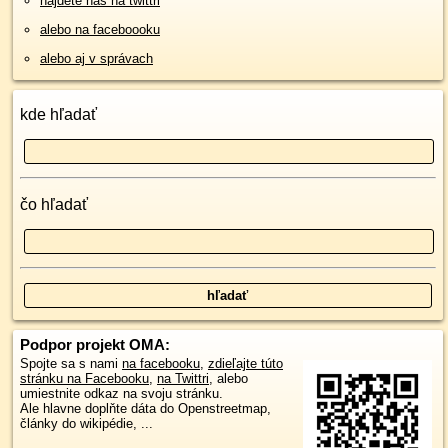
nájdete nás na twittri
alebo na faceboooku
alebo aj v správach
kde hľadať
čo hľadať
Podpor projekt OMA:
Spojte sa s nami
na facebooku
,
zdieľajte túto
stránku na Facebooku
,
na Twittri
, alebo
umiestnite odkaz na svoju stránku.
Ale hlavne doplňte dáta do Openstreetmap,
články do wikipédie, ...