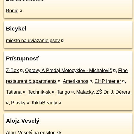
Bonic
¤
Bicykel
miesto na uviazanie psov
¤
Prístupnosť
Z-Box
¤
,
Opravy A Predaj Motocyklov - Michalovič
¤
,
Fine
restaurant & apartments
¤
,
Amerikanos
¤
,
CHP interier
¤
,
Tatiana
¤
,
Technik-sk
¤
,
Tango
¤
,
Malacky, ZŠ Dr. J. Dérera
¤
,
Plavky
¤
,
KikkiBeauty
¤
Alojz Veselý
Alojz Veselý na epsilon.sk