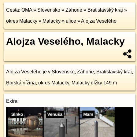
Cesta:
OMA
»
Slovensko
»
Záhorie
»
Bratislavský kraj
»
okres Malacky
»
Malacky
»
ulice
»
Alojza Veselého
Alojza Veselého, Malacky
Alojza Veselého je v
Slovensko
,
Záhorie
,
Bratislavský kraj
,
Borská nížina
,
okres Malacky
,
Malacky
dĺžky 149 m
Extra: